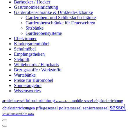
Barhocker / Hocker
Gastronomieeinrichtung
Garderobenschränke & Umkleidesitzbänke
Garderoben- und Schließfachschränke
Garderobenschränke für Feuerwehren
Sitzbänke
Garderobensysteme
Chefzimmer
Kindergartenmöbel
Schulmöbel
Empfangstheken
Stehpult
Whiteboards / Flipcharts
Bezugsstoffe / Werkstoffe
Wartebänke
Preise für Büromöbel
Sonderangebot
Wissenswertes
büroeinrichtung
armlehnsessel
mobile sessel
objekteinrichtung
massivholz
sessel
polstersessel
pflegesessel
seniorensessel
objekteinrichtungen
sessel massivholz
sofa