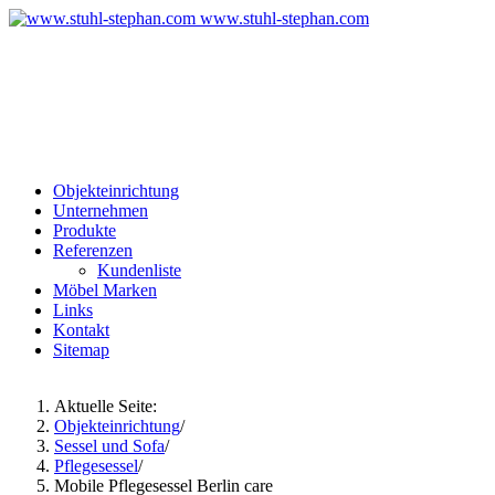
www.stuhl-stephan.com
Ferdinand-Maria-Str. 5
83670 Bad Heilbrunn
Bayern, Deutschland
Tel: 08046 - 1700
Objekteinrichtung
Unternehmen
Produkte
Referenzen
Kundenliste
Möbel Marken
Links
Kontakt
Sitemap
Aktuelle Seite:
Objekteinrichtung
/
Sessel und Sofa
/
Pflegesessel
/
Mobile Pflegesessel Berlin care