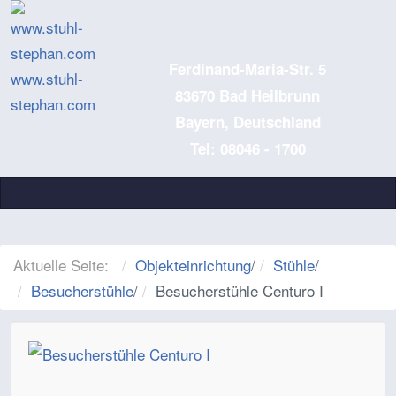
Ferdinand-Maria-Str. 5
www.stuhl-
83670 Bad Heilbrunn
stephan.com
Bayern, Deutschland
Tel: 08046 - 1700
Aktuelle Seite:
Objekteinrichtung
/
Stühle
/
Besucherstühle
/
Besucherstühle Centuro I