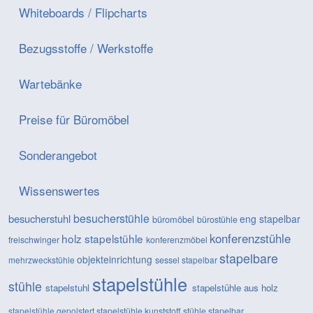
Whiteboards / Flipcharts
Bezugsstoffe / Werkstoffe
Wartebänke
Preise für Büromöbel
Sonderangebot
Wissenswertes
besucherstühle
besucherstuhl
eng stapelbar
büromöbel
bürostühle
konferenzstühle
holz stapelstühle
freischwinger
konferenzmöbel
stapelbare
objekteinrichtung
mehrzweckstühle
sessel
stapelbar
stapelstühle
stühle
stapelstuhl
stapelstühle aus holz
stapelstühle gepolstert
stapelstühle kunststoff
stühle stapelbar