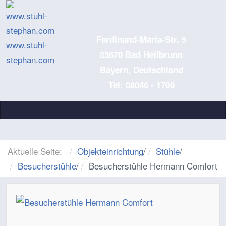
Ferdinand-Maria-Str. 5
www.stuhl-
83670 Bad Heilbrunn
stephan.com
Bayern, Deutschland
Tel: 08046 - 1700
Aktuelle Seite:
Objekteinrichtung
/
Stühle
/
Besucherstühle
/
Besucherstühle Hermann Comfort