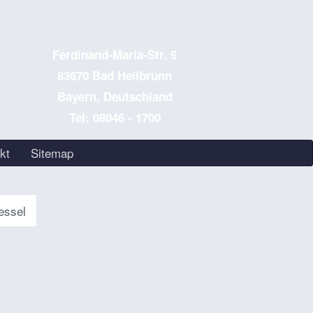
Ferdinand-Maria-Str. 5
83670 Bad Heilbrunn
Bayern, Deutschland
Tel: 08046 - 1700
kt
Sitemap
essel