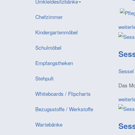
Umkleidesitzbänke
Chefzimmer
weiterl
Kindergartenmöbel
Schulmöbel
Sess
Empfangstheken
Sessel 
Stehpult
Das Mod
Whiteboards / Flipcharts
weiterl
Bezugsstoffe / Werkstoffe
Sess
Wartebänke