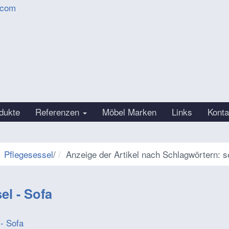
.com
dukte
Referenzen
Möbel Marken
Links
Konta
Pflegesessel
/
Anzeige der Artikel nach Schlagwörtern: s
el - Sofa
- Sofa