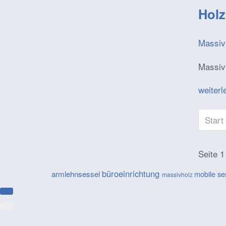
Holz
Massiv
Massivh
weiterl
Start
Seite 1
büroeinrichtung
armlehnsessel
mobile se
massivholz