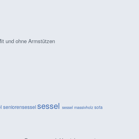
 Mit und ohne Armstützen
sessel
el
seniorensessel
sofa
sessel massivholz