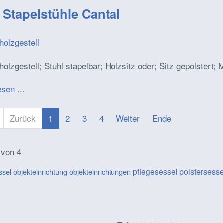
 Stapelstühle Cantal
holzgestell
olzgestell; Stuhl stapelbar; Holzsitz oder; Sitz gepolstert;
esen ...
Zurück
1
2
3
4
Weiter
Ende
 von 4
polstersess
pflegesessel
ssel
objekteinrichtung
objekteinrichtungen