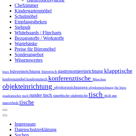
Chefzimmer
Kindergartenmöbel
Schulmöbel
Empfangstheken
Stehpult
Whiteboards / Flipcharts
Bezugsstoffe / Werkstoffe
Wartebänke
Preise für Büromöbel
Sonderangebot
Wissenswertes
klapptische
gastronomieeinrichtung
büroeinrichtung
bürotisch
büro
konferenztische
konferenzmöbel
konferenztisch
München
objekteinrichtung
objekteinrichtungen
objekteinrichtung für büro
tisch
runder tisch
stapeltische
säulentische
tisch aus
quadratischer tisch
tische
massivholz
Impressum
Datenschutzerklärung
Suchen