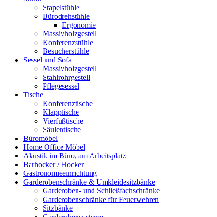
Stapelstühle
Bürodrehstühle
Ergonomie
Massivholzgestell
Konferenzstühle
Besucherstühle
Sessel und Sofa
Massivholzgestell
Stahlrohrgestell
Pflegesessel
Tische
Konferenztische
Klapptische
Vierfußtische
Säulentische
Büromöbel
Home Office Möbel
Akustik im Büro, am Arbeitsplatz
Barhocker / Hocker
Gastronomieeinrichtung
Garderobenschränke & Umkleidesitzbänke
Garderoben- und Schließfachschränke
Garderobenschränke für Feuerwehren
Sitzbänke
Garderobensysteme