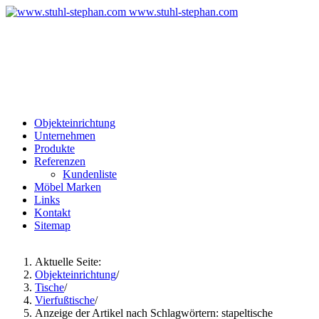
www.stuhl-stephan.com
Ferdinand-Maria-Str. 5
83670 Bad Heilbrunn
Bayern, Deutschland
Tel: 08046 - 1700
Objekteinrichtung
Unternehmen
Produkte
Referenzen
Kundenliste
Möbel Marken
Links
Kontakt
Sitemap
Aktuelle Seite:
Objekteinrichtung
/
Tische
/
Vierfußtische
/
Anzeige der Artikel nach Schlagwörtern: stapeltische