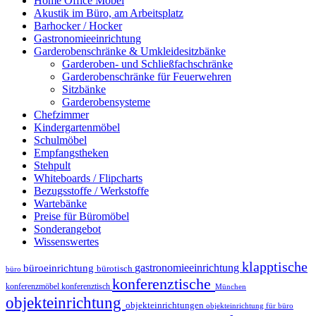
Home Office Möbel
Akustik im Büro, am Arbeitsplatz
Barhocker / Hocker
Gastronomieeinrichtung
Garderobenschränke & Umkleidesitzbänke
Garderoben- und Schließfachschränke
Garderobenschränke für Feuerwehren
Sitzbänke
Garderobensysteme
Chefzimmer
Kindergartenmöbel
Schulmöbel
Empfangstheken
Stehpult
Whiteboards / Flipcharts
Bezugsstoffe / Werkstoffe
Wartebänke
Preise für Büromöbel
Sonderangebot
Wissenswertes
klapptische
gastronomieeinrichtung
büroeinrichtung
bürotisch
büro
konferenztische
konferenzmöbel
konferenztisch
München
objekteinrichtung
objekteinrichtungen
objekteinrichtung für büro