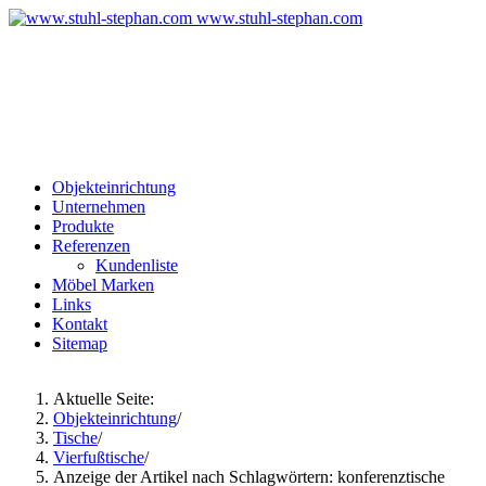
www.stuhl-stephan.com
Ferdinand-Maria-Str. 5
83670 Bad Heilbrunn
Bayern, Deutschland
Tel: 08046 - 1700
Objekteinrichtung
Unternehmen
Produkte
Referenzen
Kundenliste
Möbel Marken
Links
Kontakt
Sitemap
Aktuelle Seite:
Objekteinrichtung
/
Tische
/
Vierfußtische
/
Anzeige der Artikel nach Schlagwörtern: konferenztische