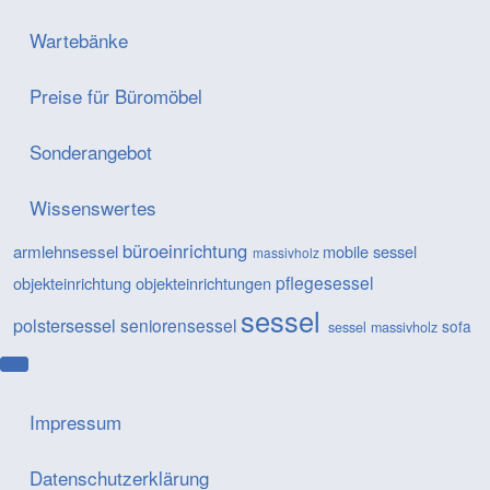
Wartebänke
Preise für Büromöbel
Sonderangebot
Wissenswertes
büroeinrichtung
armlehnsessel
mobile sessel
massivholz
pflegesessel
objekteinrichtung
objekteinrichtungen
sessel
polstersessel
seniorensessel
sofa
sessel massivholz
Impressum
Datenschutzerklärung