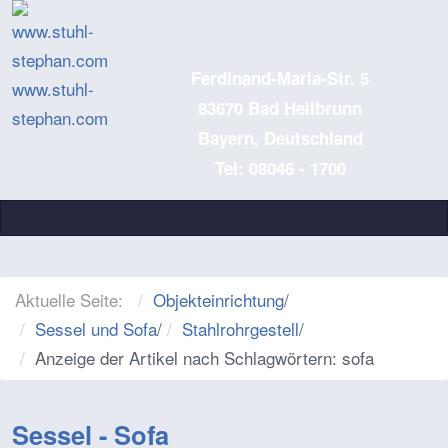
Ferdinand-Maria-Str. 5
www.stuhl-
83670 Bad Heilbrunn
stephan.com
Bayern, Deutschland
Tel: 08046 - 1700
Aktuelle Seite:
Objekteinrichtung
/
Sessel und Sofa
/
Stahlrohrgestell
/
Anzeige der Artikel nach Schlagwörtern: sofa
Sessel - Sofa