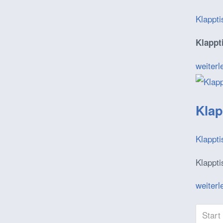
Klappt
Klappt
weiterl
Klap
Klappt
Klappti
weiterl
Start