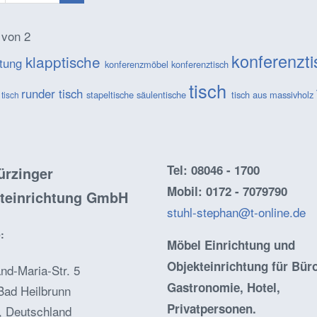
 von 2
konferenzt
klapptische
htung
konferenzmöbel
konferenztisch
tisch
runder tisch
stapeltische
säulentische
tisch aus massivholz
 tisch
Tel: 08046 - 1700
rzinger
Mobil: 0172 - 7079790
teinrichtung GmbH
stuhl-stephan@t-online.de
:
Möbel Einrichtung und
Objekteinrichtung für Büro
nd-Maria-Str. 5
Gastronomie, Hotel,
Bad Heilbrunn
Privatpersonen.
, Deutschland