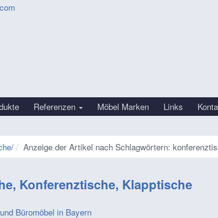
.com
dukte
Referenzen
Möbel Marken
Links
Konta
che
/
Anzeige der Artikel nach Schlagwörtern: konferenzti
he, Konferenztische, Klapptische
 und Büromöbel in Bayern