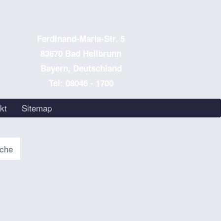
Ferdinand-Maria-Str. 5
83670 Bad Heilbrunn
Bayern, Deutschland
Tel: 08046 - 1700
kt
Sitemap
sche