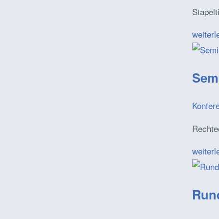
Stapelt
weiterl
Semi
Konfer
Rechte
weiterl
Rund