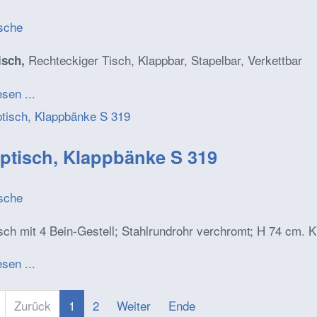
ische
Rechteckiger Tisch, Klappbar, Stapelbar, Verkettbar
isch,
esen ...
ptisch, Klappbänke S 319
ische
sch mit 4 Bein-Gestell; Stahlrundrohr verchromt; H 74 cm.
esen ...
Zurück
1
2
Weiter
Ende