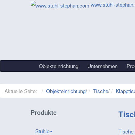
www.stuhl-stephan
Objekteinrichtung
Unternehmen
Pro
Aktuelle Seite:
Objekteinrichtung
/
Tische
/
Klapptis
Produkte
Tisc
Stühle
Tische