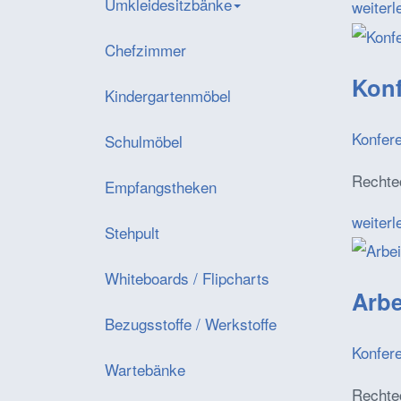
Umkleidesitzbänke
weiterl
Chefzimmer
Konf
Kindergartenmöbel
Konfer
Schulmöbel
Rechtec
Empfangstheken
weiterl
Stehpult
Whiteboards / Flipcharts
Arbe
Bezugsstoffe / Werkstoffe
Konfer
Wartebänke
Rechtec