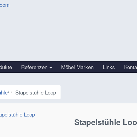
.com
dukte
Referenzen
Möbel Marken
Links
Konta
ühle
/
Stapelstühle Loop
Stapelstühle Lo