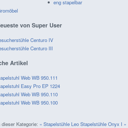
eng stapelbar
üromöbel
eueste von Super User
esucherstühle Centuro IV
esucherstühle Centuro III
che Artikel
tapelstuhl Web WB 950.111
tapelstuhl Easy Pro EP 1224
tapelstuhl Web WB 950.110
tapelstuhl Web WB 950.100
 dieser Kategorie:
« Stapelstühle Leo
Stapelstühle Onyx I »