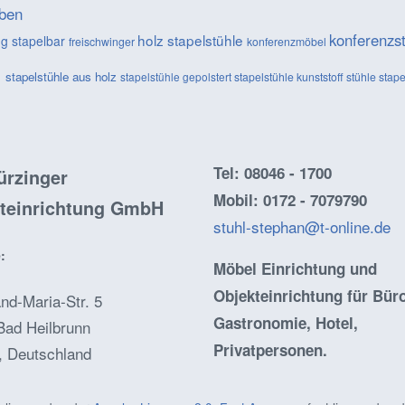
ben
konferenzs
holz stapelstühle
g stapelbar
freischwinger
konferenzmöbel
e
stapelstühle aus holz
stapelstühle gepolstert
stapelstühle kunststoff
stühle stap
Tel: 08046 - 1700
rzinger
Mobil: 0172 - 7079790
teinrichtung GmbH
stuhl-stephan@t-online.de
:
Möbel Einrichtung und
Objekteinrichtung für Büro
nd-Maria-Str. 5
Gastronomie, Hotel,
Bad Heilbrunn
Privatpersonen.
, Deutschland