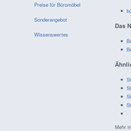
Preise für Büromöbel
b
Sonderangebot
Das N
Wissenswertes
B
B
Ähnli
S
S
S
S
Mehr in