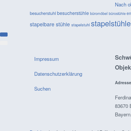
Nach o
besucherstühle
besucherstuhl
en
büromöbel
bürostühle
stapelstühl
stapelbare stühle
stapelstuhl
Schwü
Impressum
Objek
Datenschutzerklärung
Adresse
Suchen
Ferdina
83670 
Bayern