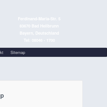
Ferdinand-Maria-Str. 5
83670 Bad Heilbrunn
Bayern, Deutschland
Tel: 08046 - 1700
kt
Sitemap
op