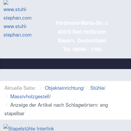
Ferdinand-Maria-Str. 5
www.stuhl-
83670 Bad Heilbrunn
stephan.com
Bayern, Deutschland
Tel: 08046 - 1700
Aktuelle Seite:
Objekteinrichtung
/
Stühle
/
Massivholzgestell
/
Anzeige der Artikel nach Schlagwörtern: eng
stapelbar