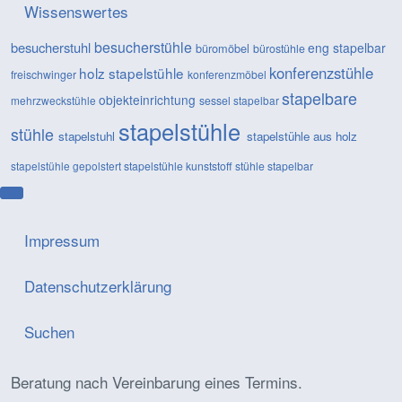
Wissenswertes
besucherstühle
besucherstuhl
eng stapelbar
büromöbel
bürostühle
konferenzstühle
holz stapelstühle
freischwinger
konferenzmöbel
stapelbare
objekteinrichtung
mehrzweckstühle
sessel
stapelbar
stapelstühle
stühle
stapelstuhl
stapelstühle aus holz
stapelstühle gepolstert
stapelstühle kunststoff
stühle stapelbar
Impressum
Datenschutzerklärung
Suchen
Beratung nach Vereinbarung eines Termins.