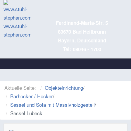
Ferdinand-Maria-Str. 5
www.stuhl-
83670 Bad Heilbrunn
stephan.com
Bayern, Deutschland
Tel: 08046 - 1700
Aktuelle Seite:
Objekteinrichtung
/
Barhocker / Hocker
/
Sessel und Sofa mit Massivholzgestell
/
Sessel Lübeck